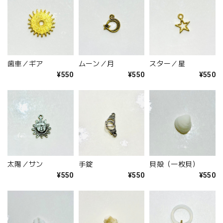
歯車／ギア
ムーン／月
スター／星
¥550
¥550
¥550
太陽／サン
手錠
貝殻（一枚貝）
¥550
¥550
¥550