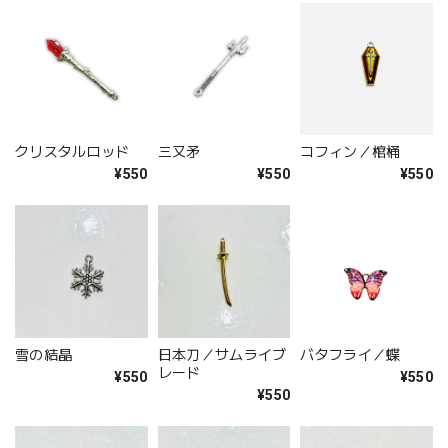
クリスタルロッド
三又矛
コフィン／棺桶
¥550
¥550
¥550
雪の結晶
日本刀／サムライブ
バタフライ／蝶
レード
¥550
¥550
¥550