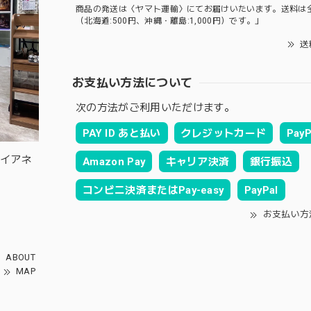
商品の発送は〈ヤマト運輸〉にてお届けいたいます。送料は
（北海道:500円、沖縄・離島:1,000円）です。」
送
お支払い方法について
次の方法がご利用いただけます。
PAY ID あと払い
クレジットカード
PayP
ルイアネ
Amazon Pay
キャリア決済
銀行振込
コンビニ決済またはPay-easy
PayPal
お支払い方
ABOUT
MAP