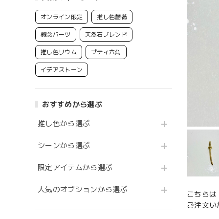
オンライン限定
推し色薔薇
概念パーツ
天然石ブレンド
推し色リウム
プティ六角
イデアストーン
おすすめから選ぶ
推し色から選ぶ
シーンから選ぶ
限定アイテムから選ぶ
人気のオプションから選ぶ
こちらは
ご注文い