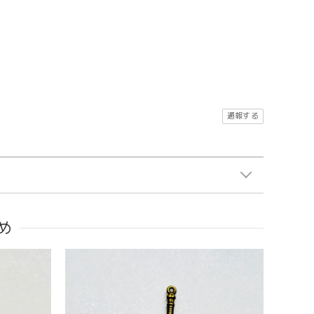
通報する
め