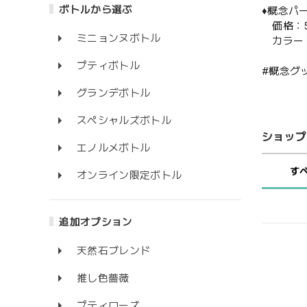
ボトルから選ぶ
♦️概念
価格：5
ミニョンヌボトル
カラー：
プティボトル
#概念グ
グランデボトル
スペシャルズボトル
ショップ
エノルメボトル
す
オンライン限定ボトル
追加オプション
天然石ブレンド
推し色薔薇
プティローズ