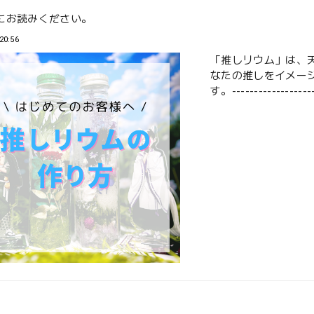
にお読みください。
20:56
「推しリウム」は、
なたの推しをイメー
す。--------------------