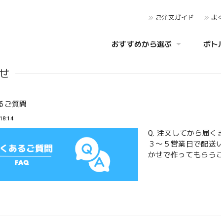
ご注文ガイド
よ
おすすめから選ぶ
ボト
せ
るご質問
18:14
Q. 注文してから届
３〜５営業日で配送い
かせで作ってもらうこ