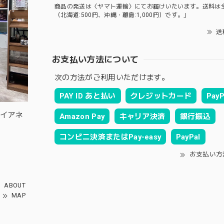
商品の発送は〈ヤマト運輸〉にてお届けいたいます。送料は
（北海道:500円、沖縄・離島:1,000円）です。」
送
お支払い方法について
次の方法がご利用いただけます。
PAY ID あと払い
クレジットカード
PayP
ルイアネ
Amazon Pay
キャリア決済
銀行振込
コンビニ決済またはPay-easy
PayPal
お支払い方
ABOUT
MAP