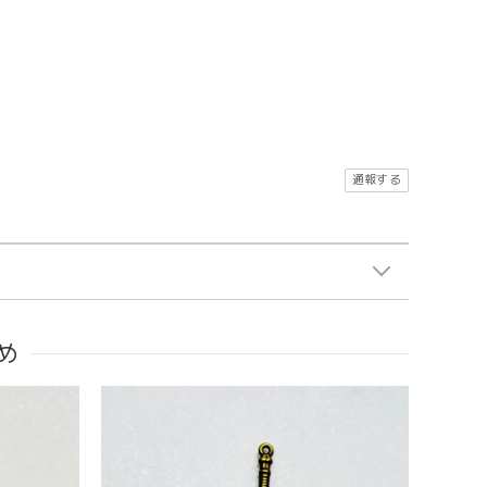
通報する
め