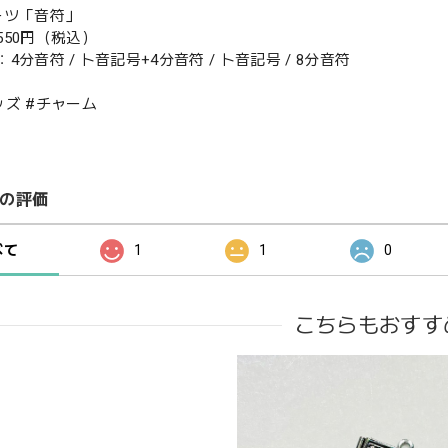
パーツ「音符」
50円（税込）
分音符 / ト音記号+4分音符 / ト音記号 / 8分音符
ッズ #チャーム
の評価
べて
1
1
0
こちらもおすす