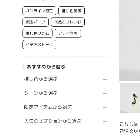
オンライン限定
推し色薔薇
概念パーツ
天然石ブレンド
推し色リウム
プティ六角
イデアストーン
おすすめから選ぶ
推し色から選ぶ
シーンから選ぶ
限定アイテムから選ぶ
人気のオプションから選ぶ
こちらは
ご注文い