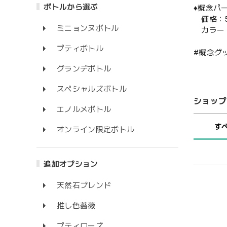
ボトルから選ぶ
♦️概念
価格：5
ミニョンヌボトル
カラー：4
プティボトル
#概念グ
グランデボトル
スペシャルズボトル
ショップ
エノルメボトル
す
オンライン限定ボトル
追加オプション
天然石ブレンド
推し色薔薇
プティローズ