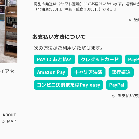
商品の発送は〈ヤマト運輸〉にてお届けいたいます。送料は
（北海道:500円、沖縄・離島:1,000円）です。」
送
お支払い方法について
次の方法がご利用いただけます。
PAY ID あと払い
クレジットカード
PayP
ルイアネ
Amazon Pay
キャリア決済
銀行振込
コンビニ決済またはPay-easy
PayPal
お支払い方
ABOUT
MAP