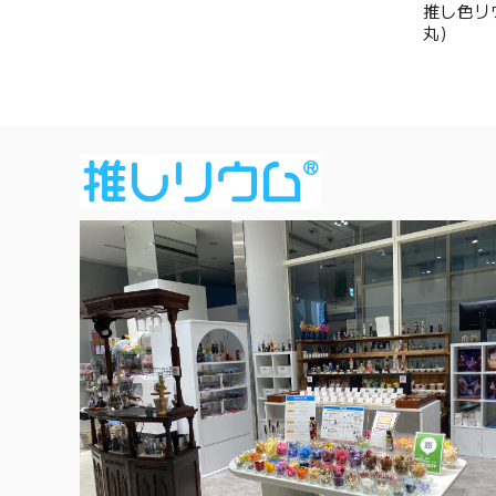
推し色リウ
丸）