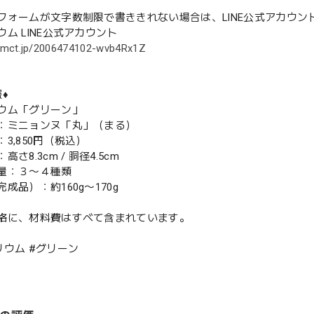
フォームが文字数制限で書ききれない場合は、LINE公式アカウ
ム LINE公式アカウント
l.omct.jp/2006474102-wvb4Rx1Z
♦️
ウム「グリーン」
ミニョンヌ「丸」（まる）
3,850円（税込）
さ8.3cm / 胴径4.5cm
量：３〜４種類
品）：約160g〜170g
格に、材料費はすべて含まれています。
リウム #グリーン