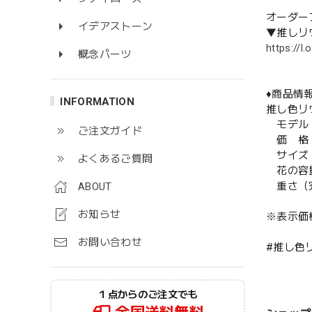
オーダー
イデアストーン
▼推しリウ
https://
概念パーツ
♦️商品情報
INFORMATION
推し色リ
モデル：
ご注文ガイド
価 格：
サイズ：高
よくあるご質問
花の容
重さ（完成
ABOUT
お知らせ
※表示価
お問い合わせ
#推し色
１点からのご注文でも