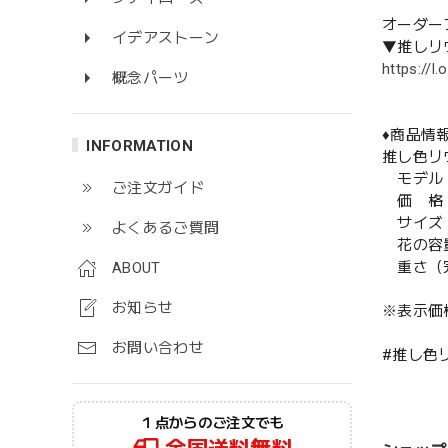
オーダー
イデアストーン
▼推しリウ
https://
概念パーツ
♦️商品情報
INFORMATION
推し色リ
モデル：
ご注文ガイド
価 格：
サイズ：高
よくあるご質問
花の容
重さ（完成
ABOUT
お知らせ
※表示価
お問い合わせ
#推し色
１点からのご注文でも