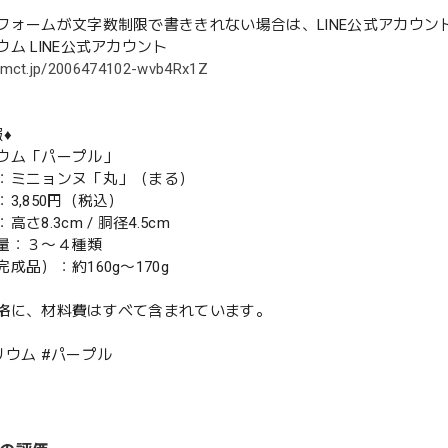
フォームが文字数制限で書ききれない場合は、LINE公式アカウ
ム LINE公式アカウント
l.omct.jp/2006474102-wvb4Rx1Z
♦️
ウム「パープル」
ミニョンヌ「丸」（まる）
3,850円（税込）
さ8.3cm / 胴径4.5cm
量：３〜４種類
品）：約160g〜170g
格に、材料費はすべて含まれています。
リウム #パープル