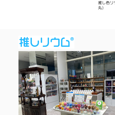
推し色リウ
丸）