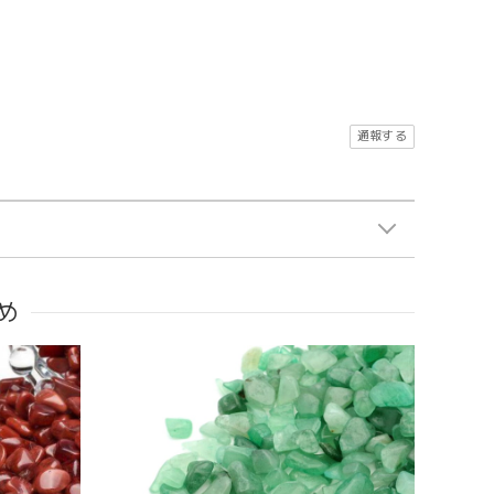
。
通報する
め