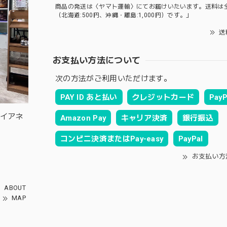
商品の発送は〈ヤマト運輸〉にてお届けいたいます。送料は
（北海道:500円、沖縄・離島:1,000円）です。」
送
お支払い方法について
次の方法がご利用いただけます。
PAY ID あと払い
クレジットカード
PayP
ルイアネ
Amazon Pay
キャリア決済
銀行振込
コンビニ決済またはPay-easy
PayPal
お支払い方
ABOUT
MAP