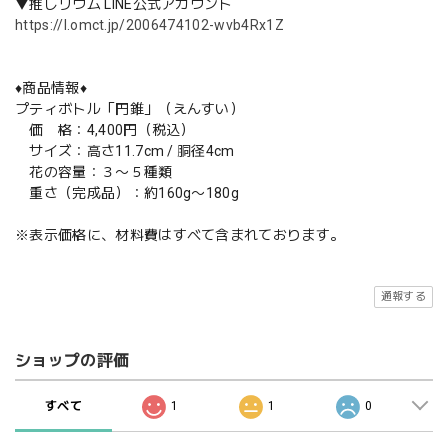
▼推しリウム LINE公式アカウント
https://l.omct.jp/2006474102-wvb4Rx1Z
♦️商品情報♦️
プティボトル「円錐」（えんすい）
価 格：4,400円（税込）
サイズ：高さ11.7cm / 胴径4cm
花の容量：３〜５種類
重さ（完成品）：約160g〜180g
※表示価格に、材料費はすべて含まれております。
通報する
ショップの評価
すべて
1
1
0